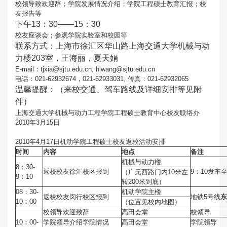
校领导致欢迎辞；学院发展情况介绍；学院工程硕士教育汇报；校
友报告等
下午13：30——15：30
校友座谈会；参观学院实验室和校园等
联系方式：上海市徐汇区华山路上海交通大学机械与动
力楼203室，王海丽，夏天娟
E-mail：tjxia@sjtu.edu.cn, hlwang@sjtu.edu.cn
电话：021-62932674，021-62933031, 传真：021-62932065
温馨提醒：（来校交通、驾车路线及详细安排等见附
件）
上海交通大学机械与动力工程学院工程硕士教育中心校友联络办
2010年3月15日
2010年4月17日机动学院工程硕士校友返校活动安排
时间
内容
地点
备注
机械与动力楼
8：30-
返校校友徐汇校区报到
9：10发
（广元西路门内10米左
9：10
转200米到底）
08：30-
机动学院主楼
返校校友闵行校区报到
地铁5号线
东
10：00
（位置见校内地图）
校领导欢迎致辞
高田会堂
校领导
10：00-
学院领导介绍学院情况
高田会堂
学院领导