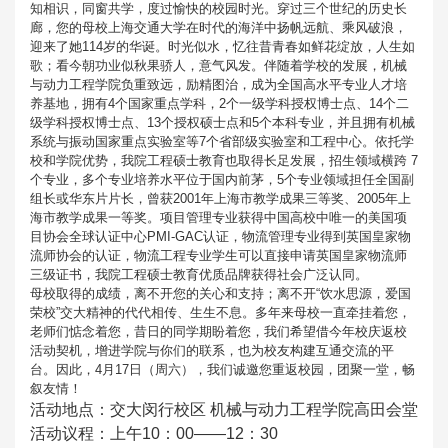
知相识，同窗共学，度过愉快的校园时光。穿过三个世纪的历史长
廊，您的母校上海交通大学在时代的海洋中扬帆远航、乘风破浪，
迎来了她114岁的华诞。时光似水，忆往昔青春如鲜花绽放，人生如
歌；看今朝功业似秋果骄人，意气风发。伴随着学校的发展，机械
与动力工程学院负重致远，励精图治，成为全国高水平专业人才培
养基地，拥有4个国家重点学科，2个一级学科授权博士点、14个二
级学科授权博士点、13个授权硕士点和5个本科专业，并且拥有机械
系统与振动国家重点实验室等7个省部级实验室和工程中心。依托学
校和学院优势，我院工程硕士教育也取得长足发展，招生领域横跨 7
个专业，多个专业培养水平位于国内前茅，5个专业领域担任全国副
组长或华东片片长，曾获2001年上海市教学成果三等奖、2005年上
海市教学成果一等奖。项目管理专业获得中国高校中唯一的美国项
目协会全球认证中心PMI-GAC认证，物流管理专业得到英国皇家物
流师协会的认证，物流工程专业学生可以直接申请英国皇家物流师
三级证书，我院工程硕士教育优质品牌获得社会广泛认同。
母校取得的成绩，离不开您的关心和支持；离不开“饮水思源，爱国
荣校”交大精神的代代相传、生生不息。多年来母校一直牵挂着您，
老师们惦念着您，昔日的同学期盼着您，我们希望借今年校庆返校
活动契机，增进学院与你们的联系，也为校友构建互通交流的平
台。因此，4月17日（周六），我们诚邀您重返校园，团聚一堂，畅
叙友情！
活动地点：交大闵行校区 机械与动力工程学院高田会堂
活动议程：上午10：00——12：30