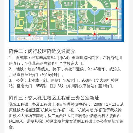
附件二：闵行校区附近交通简介
1、 自驾车：经莘奉高速S4（原A4）至剑川路出口下，左转沿剑川
路直行，至莲花南路右转直行至学校东大门。
2、 地铁：地铁5号线东川路下，有校车迎候，9：45发车。或沿东
川路直行至1号门（约15分钟）。
3、 公交：上沧线（剑川路站）至东大门，958路（交大闵行校区
站）至南大门，958路、江川3线（东川路永平路站）至1号门。
附件三：交大徐汇校区工程硕士办公室新址
我院工程硕士办及工程硕士项目管理教研中心已于2009年1月13日从
原机械大楼搬迁至“机械与动力楼”二楼。“机械与动力楼”位于我校徐
汇校区大操场东南角，从广元西路大门左转弯沿浩然高科大厦向西
约100米。需要从徐汇校区出发的校友请到工程硕士办公室的新址集
合。