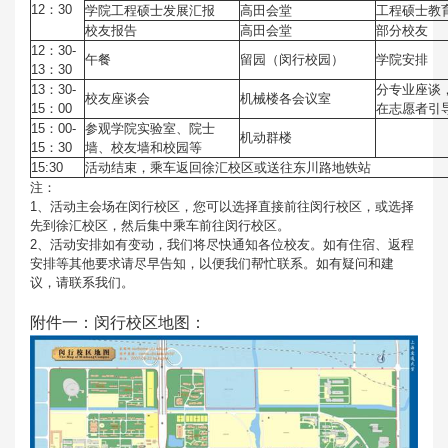
12：30
学院工程硕士发展汇报
高田会堂
工程硕士教
校友报告
高田会堂
部分校友
12：30-
午餐
留园（闵行校园）
学院安排
13：30
13：30-
分专业座谈
校友座谈会
机械楼各会议室
15：00
在志愿者引
15：00-
参观学院实验室、院士
机动群楼
15：30
墙、校友墙和校园等
15:30
活动结束，乘车返回徐汇校区或送往东川路地铁站
注：
1、活动主会场在闵行校区，您可以选择直接前往闵行校区，或选择
先到徐汇校区，然后集中乘车前往闵行校区。
2、活动安排如有变动，我们将尽快通知各位校友。如有住宿、返程
安排等其他要求请尽早告知，以便我们帮忙联系。如有疑问和建
议，请联系我们。
附件一：闵行校区地图：