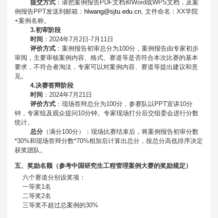
提交方式
：请把案例报告PDF文档和Word或WPS文档，及案
例报告PPT发送到邮箱：
hlwang@sjtu.edu.cn
, 文件命名：XX学院
+案例名称。
3.初审阶段
时间
：2024年7月2日-7月11日
评价方式
：案例报告初审总分为100分，案例报告由专家初步
审阅，主要审核案例内容、格式、赛道等是否符合本次比赛的基本
要求，不符合者淘汰，专家可以对案例内容、赛道等提出建议和意
见。
4.决赛答辩阶段
时间
：2024年7月21日
评价方式
：现场答辩总分为100分，参赛队以PPT宣讲10分
钟，专家组及观众提问10分钟。专家现场打分后交组委会进行分数
统计。
总分
（满分100分）：现场比赛结束后，将案例报告初审分数
*30%和现场答辩分数*70%相加后计算出总分，按总分高低排序决定
获奖团队。
五、奖励名额（参考中国研究生工程管理案例大赛的奖励规定）
六个赛道分别设奖项：
一等奖1名
二等奖2名
三等奖不超过总案例的30%