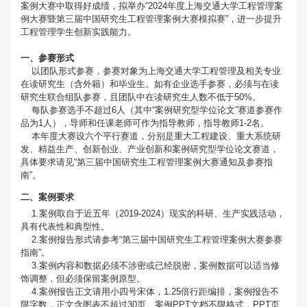
案例大赛中取得好成绩，拟举办“2024年度上海交通大学工程管理案
例大赛暨第三届中国研究生工程管理案例大赛模拟赛”，进一步提升
工程管理学生创新实践能力。
一、参赛形式
以团队形式参赛，参赛对象为上海交通大学工程管理及相关专业
在读研究生（含外籍）和毕业生。如有企业选手参赛，必须与在读
研究生联合组队参赛，且团队中在读研究生人数不低于50%。
每队参赛选手不超过6人（其中“案例研究型学位论文”赛道参赛作
品为1人），导师和任课老师可作为指导教师，指导教师1-2名。
本年度大赛设六个平行赛道，分别是重大工程建设、重大系统研
发、精益生产、创新创业、产业创新和案例研究型学位论文赛道，
具体要求请见“第三届中国研究生工程管理案例大赛通知及参赛指
南”。
二、案例要求
1.案例取自于近五年（2019-2024）现实的科研、生产实践活动，
具有代表性和典型性。
2.案例报告形式请参考“第三届中国研究生工程管理案例大赛参赛
指南”。
3.案例内容和数据必须不涉密或已经脱密，案例数据可以适当修
饰调整，但必须保留案例原型。
4.案例报告正文请用小四号宋体，1.25倍行距编排，案例报告不
限字数，正文含图表不超过30页。案例PPT文档不限格式，PPT页