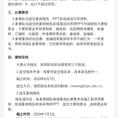
面比例16：9，总计不超过50页。
三、比赛要求
1.参赛队伍提交案例报告、PPT及现场演示等资料。
2.参赛队伍提交的案例报告及现场演示所用PPT均须授权大赛组
委会，大赛组委会享有复制权、修改权、信息网络传播权、改编
权、汇编权，出版权，作者拥有署名权、修改权、改编权。
3.参赛案例存在抄袭、改编现有案例等学术不端行为，一经查
实，将取消该队参赛资格，已经获得奖励的，收回所获奖励及证
书。
四、赛程安排
大赛分为报名、初审阶段和决赛答辩三个阶段。
1.提交报名申请：按要求提交报名表，具体请见附件一。
截止时间：2024年6月7日。
提交方式：请把报名表发送到邮箱：
hlwang@sjtu.edu.cn
。
2.提交案例报告
报名成功后，各参赛团队根据案例比赛要求采编工程管理案
例，形成案例报告和演讲用的PPT，提交大赛组委会，由组委会审
核。
截止时间
：2024年7月1日。