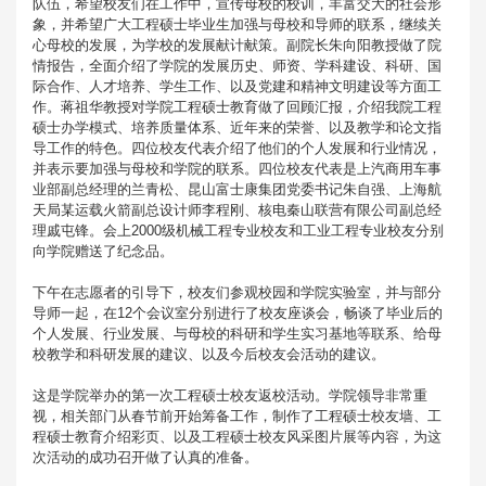
队伍，希望校友们在工作中，宣传母校的校训，丰富交大的社会形
象，并希望广大工程硕士毕业生加强与母校和导师的联系，继续关
心母校的发展，为学校的发展献计献策。副院长朱向阳教授做了院
情报告，全面介绍了学院的发展历史、师资、学科建设、科研、国
际合作、人才培养、学生工作、以及党建和精神文明建设等方面工
作。蒋祖华教授对学院工程硕士教育做了回顾汇报，介绍我院工程
硕士办学模式、培养质量体系、近年来的荣誉、以及教学和论文指
导工作的特色。四位校友代表介绍了他们的个人发展和行业情况，
并表示要加强与母校和学院的联系。四位校友代表是上汽商用车事
业部副总经理的兰青松、昆山富士康集团党委书记朱自强、上海航
天局某运载火箭副总设计师李程刚、核电秦山联营有限公司副总经
理戚屯锋。会上2000级机械工程专业校友和工业工程专业校友分别
向学院赠送了纪念品。
下午在志愿者的引导下，校友们参观校园和学院实验室，并与部分
导师一起，在12个会议室分别进行了校友座谈会，畅谈了毕业后的
个人发展、行业发展、与母校的科研和学生实习基地等联系、给母
校教学和科研发展的建议、以及今后校友会活动的建议。
这是学院举办的第一次工程硕士校友返校活动。学院领导非常重
视，相关部门从春节前开始筹备工作，制作了工程硕士校友墙、工
程硕士教育介绍彩页、以及工程硕士校友风采图片展等内容，为这
次活动的成功召开做了认真的准备。