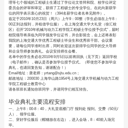
理等七个领域的工程硕士生通过了学位论文答辩和院、校学位评定
委员会的评审和审定，获得了工程硕士的专业学位。在此向新获学
位的同学表示衷心的祝贺！（394名获学位者名单见附件）。
兹定于2010年10月23日（周六）上午9：00整（学生必须在上午8：
00正到达报到，并租借学位服），在上海交通大学大礼堂（徐汇校
区）召开“2010年机械与动力工程学院工程硕士学位授予仪式”，届时
校院领导将亲临为同学颁发学位证书，并合影留念，会上还将表彰
我院的上海交通大学优秀工程硕士毕业生和优秀班干部。会议重
要，请每位同学准时出席，同时欢迎这次获得学位同学的交大导师
和企业导师参加典礼。会议安排师生会餐。
名单中的学生务必在2010年9月5日以前将回执（见下页）返回学校
（电子邮件），确认是否参加学位授予仪式。（即使您不参加毕业
典礼，也请回复告知，谢谢配合！）
Email地址：唐老师：yrtang@sjtu.edu.cn；
邮政地址：200030 上海华山路1954号上海交通大学机械与动力工程
学院工程硕士教育中心
请各班班长通知你班同学，并请同学们相互转告。
毕业典礼主要流程安排
一、上午8：00-8：40，大礼堂底楼门厅 报到处 报到。交费（50元/
人）、领学位服。
二、穿好学位服后（帽穗放在右边），进入会场，8：40前入场完
毕。